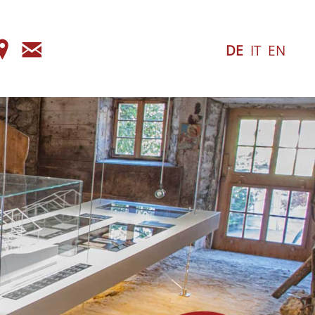
elefon
Anfahrt
E-
DE
IT
EN
Mail