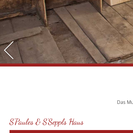
Das Mus
S'Paules & S'Seppls Haus